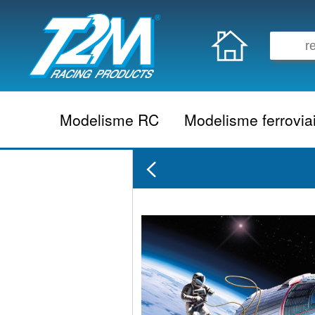
Modelisme RC
Modelisme ferrovia
Vehicule electrique
locomotive vapeur
Vehicule thermique
locomotive diesel
Aeromodelisme
locomotive electrique
Naviguant
Autorail
Accessoire electrique
Wagon
Accessoire thermique
Voiture
Electronique
Remorque
Accessoire divers
Coffret