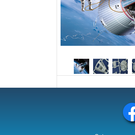
Circuit slot
Voie
Digital
Decors
Figurine
Car system
Alimentation
Vehicule
Catalogue
Accesoire