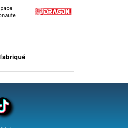
space
onaute
 fabriqué