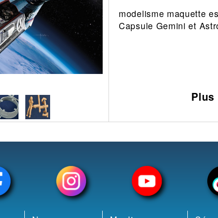
modelisme maquette e
Leonard
Avion
Capsule Gemini et Astr
Architecture
Militaire
Ferroviaire
Casque
Outillage
Catalogue
Finition
Peinture
Plus
Catalogue
Modelmag