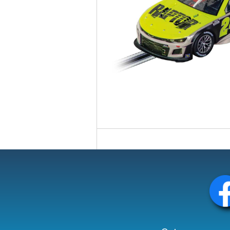
Circuit slot
Voie
Digital
Decors
Figurine
Car system
Alimentation
Vehicule
Catalogue
Accesoire