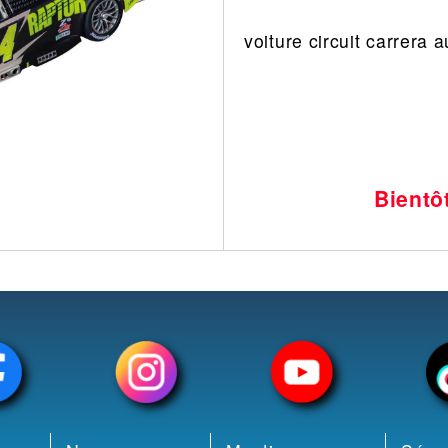
Leonard
Avion
voiture circuit carrera 
Architecture
Militaire
Ferroviaire
Casque
Outillage
Catalogue
Finition
Peinture
Bientô
Catalogue
Modelmag