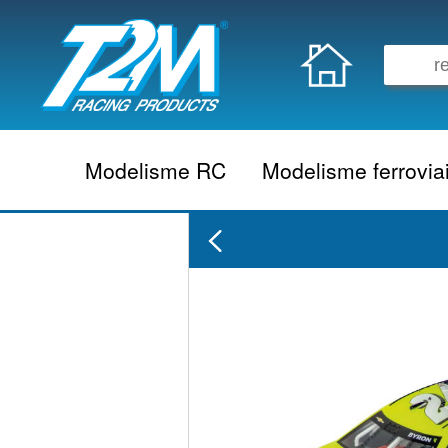
Modelisme RC
Modelisme ferrovia
Vehicule electrique
locomotive vapeur
Vehicule thermique
locomotive diesel
Aeromodelisme
locomotive electrique
Naviguant
Autorail
Accessoire electrique
Wagon
Accessoire thermique
Voiture
Electronique
Remorque
Accessoire divers
Coffret