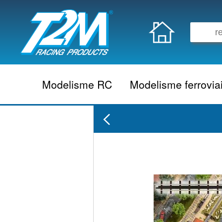
Modelisme RC
Modelisme ferrovia
Vehicule electrique
locomotive vapeur
Vehicule thermique
locomotive diesel
Aeromodelisme
locomotive electrique
Naviguant
Autorail
Accessoire electrique
Wagon
Accessoire thermique
Voiture
Electronique
Remorque
Accessoire divers
Coffret