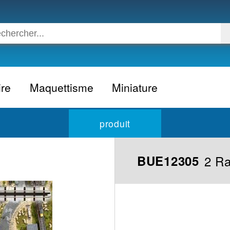
ire
Maquettisme
Miniature
Voiture
Voiture civile
produit
Avion
Voiture competition
Moto
Formule 1
2 Ra
BUE12305
Camion
24h du Mans
Bateau
Rallye
Militaire
Camion
Espace
Moto
Figurine
Autobus