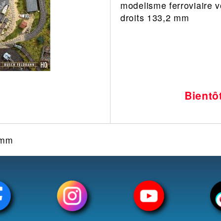
modelisme ferroviaire v
Leonard
Avion
droits 133,2 mm
Architecture
Militaire
Ferroviaire
Casque
Outillage
Catalogue
Finition
Peinture
Bientô
Catalogue
Modelmag
 mm