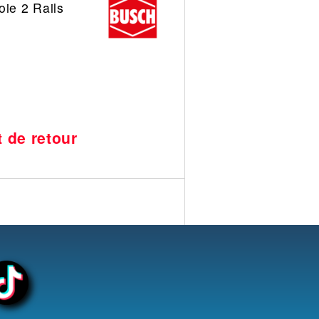
oie 2 Rails
t de retour