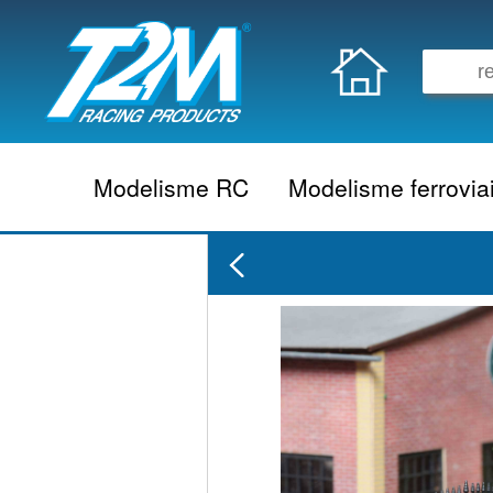
Modelisme RC
Modelisme ferrovia
Vehicule electrique
locomotive vapeur
Vehicule thermique
locomotive diesel
Aeromodelisme
locomotive electrique
Naviguant
Autorail
Accessoire electrique
Wagon
Accessoire thermique
Voiture
Electronique
Remorque
Accessoire divers
Coffret