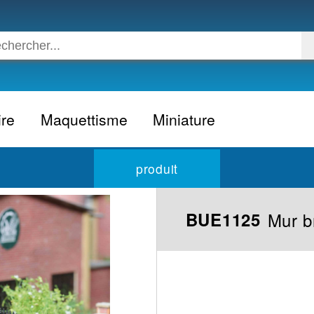
ire
Maquettisme
Miniature
Voiture
Voiture civile
produit
Avion
Voiture competition
Moto
Formule 1
Mur b
BUE1125
Camion
24h du Mans
Bateau
Rallye
Militaire
Camion
Espace
Moto
Figurine
Autobus