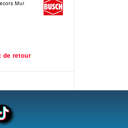
decors Mur
t de retour