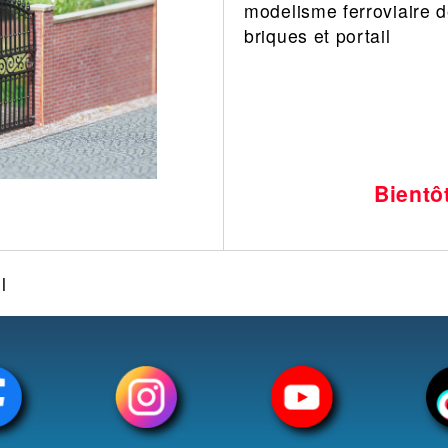
modelisme ferroviaire 
Leonard
Avion
briques et portail
Architecture
Militaire
Ferroviaire
Casque
Outillage
Catalogue
Finition
Peinture
Bientô
Catalogue
Modelmag
l