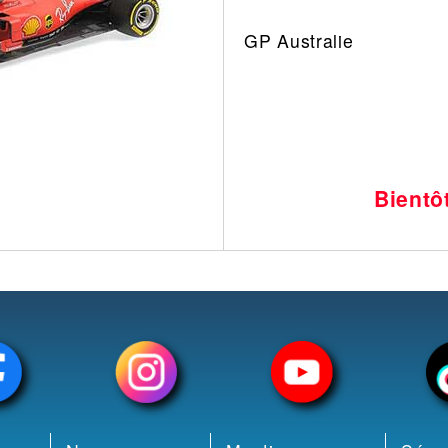
Leonard
Avion
GP Australie
Architecture
Militaire
Ferroviaire
Casque
Outillage
Catalogue
Finition
Peinture
Bientô
Catalogue
Modelmag