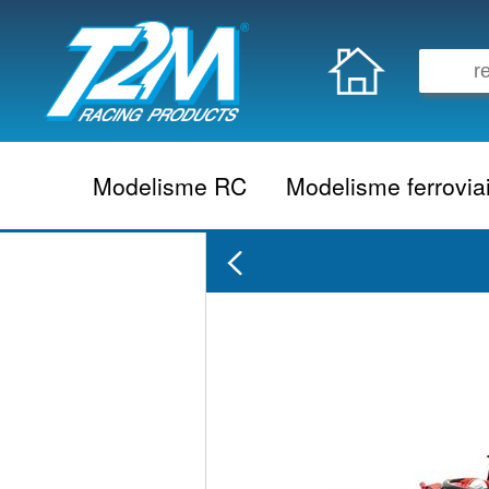
Modelisme RC
Modelisme ferrovia
Vehicule electrique
locomotive vapeur
Vehicule thermique
locomotive diesel
Aeromodelisme
locomotive electrique
Naviguant
Autorail
Accessoire electrique
Wagon
Accessoire thermique
Voiture
Electronique
Remorque
Accessoire divers
Coffret