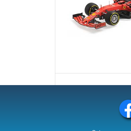
Circuit slot
Voie
Digital
Decors
Figurine
Car system
Alimentation
Vehicule
Catalogue
Accesoire