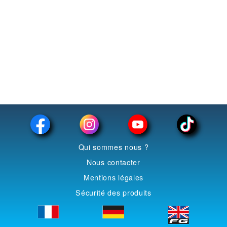
Tamiya
T2M
Preiser
PIKO
Minichamps
Merten
Maxichamps
Italeri
FG
Qui sommes nous ?
Faller
Nous contacter
Dragon
Mentions légales
Busch
Sécurité des produits
BBR
AlmostReal