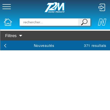
Filtres
Disponibilité :
Nouveautés
371 resultats
En Stock
Prochainement dispo
Famille :
Train
RC
Miniature
Maquette
Marques :