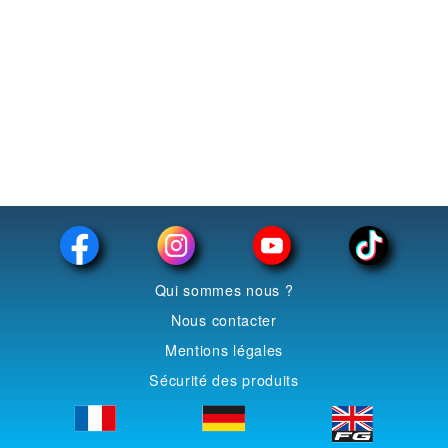
Tamiya
T2M
Preiser
PIKO
Minichamps
Merten
Maxichamps
Italeri
FG
Qui sommes nous ?
Faller
Nous contacter
Dragon
Mentions légales
Busch
Sécurité des produits
BBR
AlmostReal