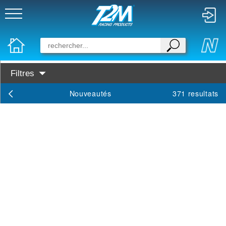
Filtres
Disponibilité :
Nouveautés
371 resultats
En Stock
Prochainement dispo
Famille :
Train
RC
Miniature
Maquette
Marques :