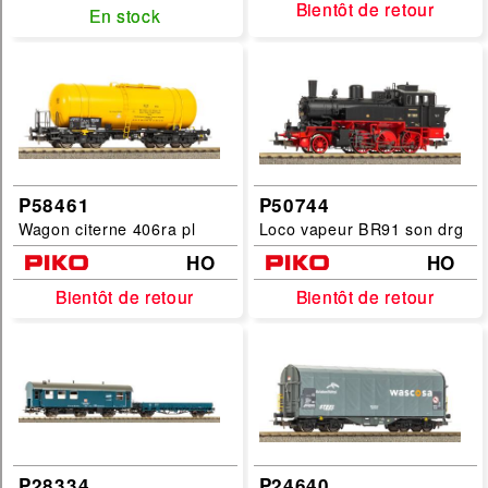
Bientôt de retour
Bientôt de retour
En stock
En stock
Tamiya
T2M
Preiser
PIKO
Minichamps
Merten
P58461
P50744
Wagon citerne 406ra pl
Loco vapeur BR91 son drg
Maxichamps
HO
HO
Italeri
Bientôt de retour
Bientôt de retour
Bientôt de retour
Bientôt de retour
Faller
Dragon
Busch
BBR
AlmostReal
P28334
P24640
filtrer