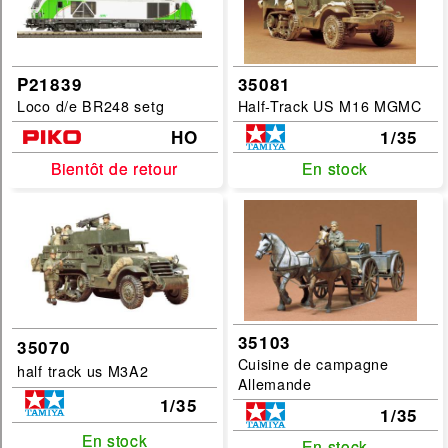
P21839
35081
Loco d/e BR248 setg
Half-Track US M16 MGMC
HO
1/35
Bientôt de retour
Bientôt de retour
En stock
En stock
35103
35070
Cuisine de campagne
half track us M3A2
Allemande
1/35
1/35
En stock
En stock
En stock
En stock