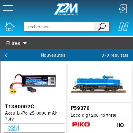
Filtres
Disponibilité :
Nouveautés
370 resultats
En Stock
Prochainement dispo
Famille :
Train
RC
T1380002C
P59370
Accu Li-Po 2S 8000 mAh
Miniature
Loco d g1206 northrail
7.4v
Maquette
HO
Marques :