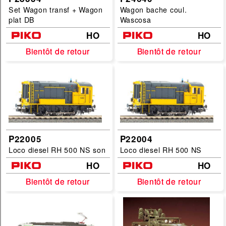
Set Wagon transf + Wagon
Wagon bache coul.
plat DB
Wascosa
HO
HO
Bientôt de retour
Bientôt de retour
Bientôt de retour
Bientôt de retour
P22005
P22004
Loco diesel RH 500 NS son
Loco diesel RH 500 NS
HO
HO
Bientôt de retour
Bientôt de retour
Bientôt de retour
Bientôt de retour