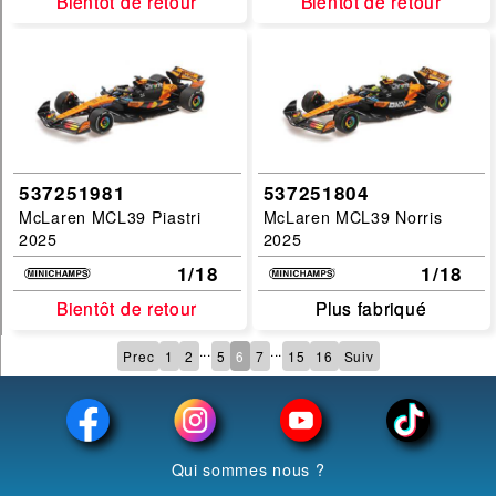
Bientôt de retour
Bientôt de retour
Bientôt de retour
Bientôt de retour
537251981
537251804
McLaren MCL39 Piastri
McLaren MCL39 Norris
2025
2025
1/18
1/18
Bientôt de retour
Bientôt de retour
Plus fabriqué
Plus fabriqué
...
...
Prec
1
2
5
6
7
15
16
Suiv
Qui sommes nous ?