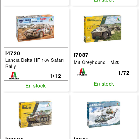
I4720
I7087
Lancia Delta HF 16v Safari
M8 Greyhound - M20
Rally
1/72
1/12
En stock
En stock
En stock
En stock