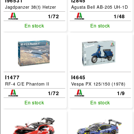
I96531
I2845
Jagdpanzer 38(t) Hetzer
Agusta Bell AB-205 UH-1D
1/72
1/48
En stock
En stock
En stock
En stock
I1477
I4645
RF-4 C/E Phantom II
Vespa PX 125/150 (1978)
1/72
1/9
En stock
En stock
En stock
En stock