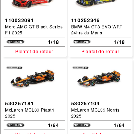
110032091
110252346
Merc.AMG GT Black Series
BMW M4 GT3 EVO WRT
F1 2025
24hrs du Mans
1/18
1/18
Bientôt de retour
Bientôt de retour
Bientôt de retour
Bientôt de retour
530257181
530257104
McLaren MCL39 Piastri
McLaren MCL39 Norris
2025
2025
1/64
1/64