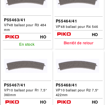
P55463/41
P55464/41
VP48 ballast pour R3 484
VP48 ballast pour R4 546
mm
HO
HO
Bientôt de retour
Bientôt de retour
En stock
En stock
P55467/41
P55468/41
VP10 ballast pour R1 7,5°
VP10 ballast pour R2 7,5°
360mm
422mm
HO
HO