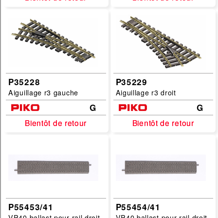
Echelles :
G
HO
N
P35228
P35229
filtrer
Aiguillage r3 gauche
Aiguillage r3 droit
G
G
Bientôt de retour
Bientôt de retour
Bientôt de retour
Bientôt de retour
P55453/41
P55454/41
VP40 ballast pour rail droit
VP40 ballast pour rail droit