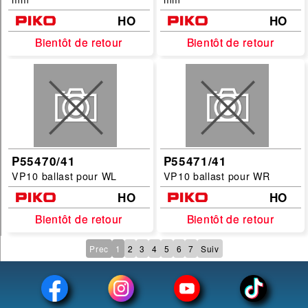
HO
HO
Bientôt de retour
Bientôt de retour
Bientôt de retour
Bientôt de retour
P55470/41
P55471/41
VP10 ballast pour WL
VP10 ballast pour WR
HO
HO
Bientôt de retour
Bientôt de retour
Bientôt de retour
Bientôt de retour
Prec
1
2
3
4
5
6
7
Suiv