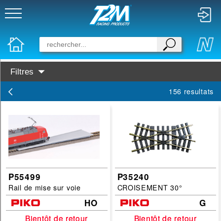
Filtres
Disponibilité :
156 resultats
En Stock
Prochainement dispo
Marques :
PIKO
Busch
P55499
P35240
Rail de mise sur voie
CROISEMENT 30°
Categories :
HO
G
voie
Bientôt de retour
Bientôt de retour
Bientôt de retour
Bientôt de retour