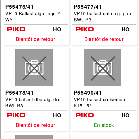
P55476/41
P55477/41
VP10 Ballast aiguillage Y
VP10 ballast dble aig. gau.
WY
BWL R3
HO
HO
Bientôt de retour
Bientôt de retour
Bientôt de retour
Bientôt de retour
P55478/41
P55490/41
VP10 ballast dbe aig. droi.
VP10 ballast croisement
BWL R3
K15 15°
HO
HO
Bientôt de retour
Bientôt de retour
En stock
En stock