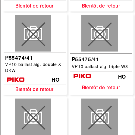
Bientôt de retour
Bientôt de retour
Bientôt de retour
Bientôt de retour
P55474/41
P55475/41
VP10 ballast aig. double X
VP10 ballast aig. triple W3
DKW
HO
HO
Bientôt de retour
Bientôt de retour
Bientôt de retour
Bientôt de retour