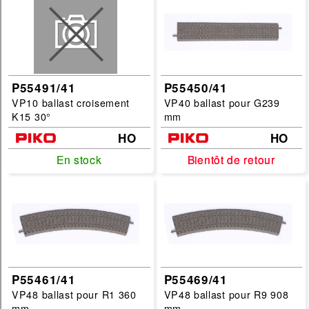
P55491/41
P55450/41
VP10 ballast croisement
VP40 ballast pour G239
K15 30°
mm
HO
HO
En stock
En stock
Bientôt de retour
Bientôt de retour
P55461/41
P55469/41
VP48 ballast pour R1 360
VP48 ballast pour R9 908
mm
mm