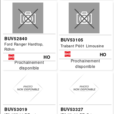
BUV52840
BUV53105
Ford Ranger Hardtop,
Trabant P601 Limousine
Röhm
HO
HO
Prochainement
Prochainement
Prochainement
Prochainement
disponible
disponible
disponible
disponible
BUV53019
BUV53327