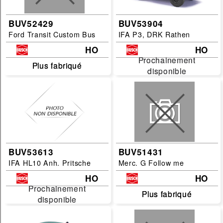
BUV52429
BUV53904
Ford Transit Custom Bus
IFA P3, DRK Rathen
HO
HO
Prochainement
Prochainement
Plus fabriqué
Plus fabriqué
disponible
disponible
BUV53613
BUV51431
IFA HL10 Anh. Pritsche
Merc. G Follow me
HO
HO
Prochainement
Prochainement
Plus fabriqué
Plus fabriqué
disponible
disponible