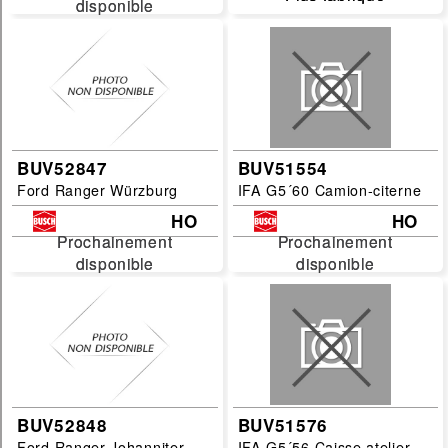
disponible
disponible
vehicule
Echelles :
1/72
1/87
G
BUV52847
BUV51554
Ford Ranger Würzburg
IFA G5´60 Camion-citerne
HO
HO
HO
N
Prochainement
Prochainement
Prochainement
Prochainement
O
disponible
disponible
disponible
disponible
TT
filtrer
BUV52848
BUV51576
Ford Ranger Johanniter
IFA G5´56 Caisse atelier