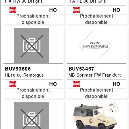
IFA HW 60 DR gris
IFA HL 80 DR Gris
HO
HO
Prochainement
Prochainement
Prochainement
Prochainement
disponible
disponible
disponible
disponible
BUV53606
BUV53467
HL10.00 Remorque
MB Sprinter FW Frankfurt
HO
HO
Prochainement
Prochainement
Prochainement
Prochainement
disponible
disponible
disponible
disponible