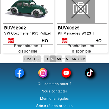
BUV52962
BUV60225
VW Coccinelle 1955 Polizei
Kit Mercedes W123 T
HO
HO
Prochainement
Prochainement
Prochainement
Prochainement
disponible
disponible
disponible
disponible
...
...
Prec
1
2
51
52
53
55
56
Suiv
Qui sommes nous ?
Nous contacter
Mentions légales
Sécurité des produits