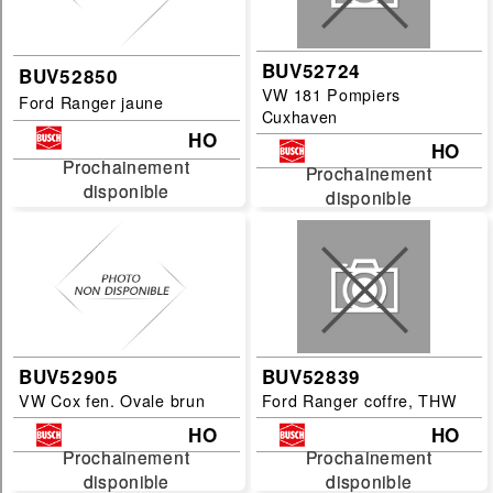
BUV52724
BUV52850
VW 181 Pompiers
Ford Ranger jaune
Cuxhaven
HO
HO
Prochainement
Prochainement
Prochainement
Prochainement
disponible
disponible
disponible
disponible
BUV52905
BUV52839
VW Cox fen. Ovale brun
Ford Ranger coffre, THW
HO
HO
Prochainement
Prochainement
Prochainement
Prochainement
disponible
disponible
disponible
disponible