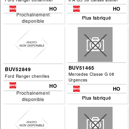
HO
HO
Prochainement
Prochainement
Plus fabriqué
Plus fabriqué
disponible
disponible
BUV51465
BUV52849
Mercedes Classe G 08
Ford Ranger chenilles
Urgences
HO
HO
Prochainement
Prochainement
Plus fabriqué
Plus fabriqué
disponible
disponible