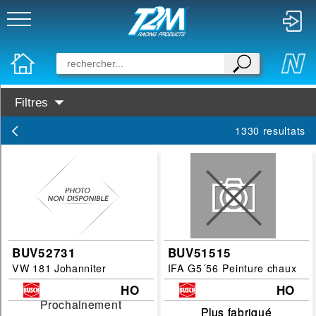
Filtres
Disponibilité :
1330 resultats
En Stock
Prochainement dispo
Marques :
Preiser
Faller
BUV52731
BUV51515
VW 181 Johanniter
IFA G5´56 Peinture chaux
Busch
HO
HO
Categories :
Prochainement
Prochainement
Plus fabriqué
Plus fabriqué