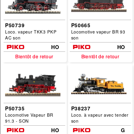
P50739
P50665
Loco. vapeur TKK3 PKP
Locomotive vapeur BR 93
AC son
son
HO
HO
Bientôt de retour
Bientôt de retour
Bientôt de retour
Bientôt de retour
P50735
P38237
Locomotive Vapeur BR
Loco. à vapeur avec tender
91.3 - SON
son
HO
G