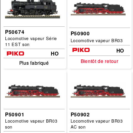
P50674
P50900
Locomotive vapeur Série
Locomotive vapeur BR03
11 EST son
HO
HO
Bientôt de retour
Bientôt de retour
Plus fabriqué
Plus fabriqué
P50901
P50902
Locomotive vapeur BR03
Locomotive vapeur BR03
son
AC son