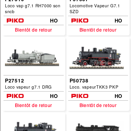
Loco vap g7.1 RH7000 son
Locomotive Vapeur G7.1
sncb
SZD
HO
HO
Bientôt de retour
Bientôt de retour
Bientôt de retour
Bientôt de retour
P27512
P50738
Loco vapeur g7.1 DRG
Loco. vapeurTKK3 PKP
HO
HO
Bientôt de retour
Bientôt de retour
Bientôt de retour
Bientôt de retour