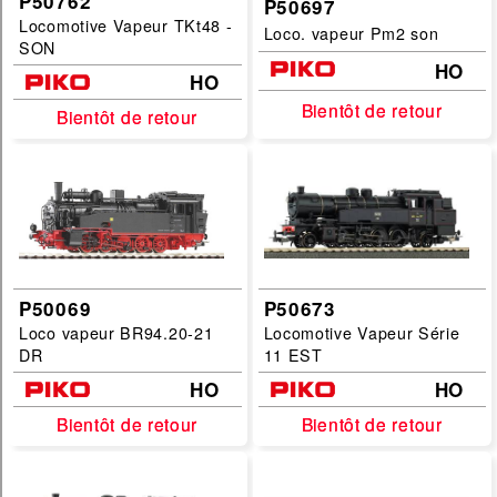
P50762
P50697
Locomotive Vapeur TKt48 -
Loco. vapeur Pm2 son
SON
HO
HO
Bientôt de retour
Bientôt de retour
Bientôt de retour
Bientôt de retour
P50069
P50673
Loco vapeur BR94.20-21
Locomotive Vapeur Série
DR
11 EST
HO
HO
Bientôt de retour
Bientôt de retour
Bientôt de retour
Bientôt de retour