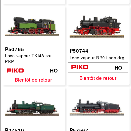
Echelles :
G
HO
HOe
TT
P50765
P50744
filtrer
Loco vapeur TKt48 son
Loco vapeur BR91 son drg
PKP
HO
HO
Bientôt de retour
Bientôt de retour
Bientôt de retour
Bientôt de retour
P27510
P57567