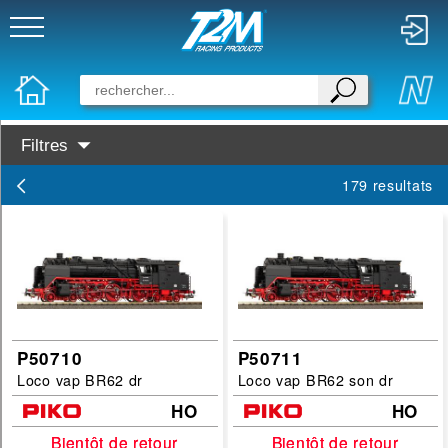
Filtres
Disponibilité :
179 resultats
En Stock
Prochainement dispo
Marques :
PIKO
Busch
P50710
P50711
Loco vap BR62 dr
Loco vap BR62 son dr
Categories :
HO
HO
locomotive-vapeur
Bientôt de retour
Bientôt de retour
Bientôt de retour
Bientôt de retour