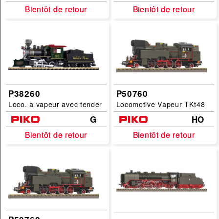
Bientôt de retour
Bientôt de retour
Bientôt de retour
Bientôt de retour
P38260
P50760
Loco. à vapeur avec tender
Locomotive Vapeur TKt48
G
HO
Bientôt de retour
Bientôt de retour
Bientôt de retour
Bientôt de retour