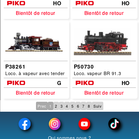
HO
HO
Bientôt de retour
Bientôt de retour
Bientôt de retour
Bientôt de retour
P38261
P50730
Loco. à vapeur avec tender
Loco. vapeur BR 91.3
G
HO
Bientôt de retour
Bientôt de retour
Bientôt de retour
Bientôt de retour
Prec
1
2
3
4
5
6
7
8
Suiv
Qui sommes nous ?