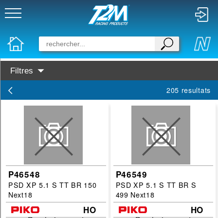
Filtres
Disponibilité :
205 resultats
En Stock
Prochainement dispo
Marques :
PIKO
Faller
P46548
P46549
PSD XP 5.1 S TT BR 150
PSD XP 5.1 S TT BR S
Categories :
Next18
499 Next18
digital
HO
HO