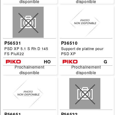
disponible
disponible
disponible
disponible
P56531
P36510
PSD XP 5.1 S Rh D 145
Support de platine pour
FS PluX22
PSD XP
HO
G
Prochainement
Prochainement
Prochainement
Prochainement
disponible
disponible
disponible
disponible
P56651
P56532