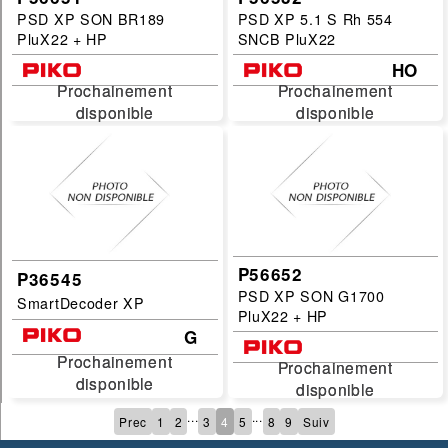
PSD XP SON BR189
PSD XP 5.1 S Rh 554
PluX22 + HP
SNCB PluX22
HO
Prochainement
Prochainement
Prochainement
Prochainement
disponible
disponible
disponible
disponible
P56652
P36545
PSD XP SON G1700
SmartDecoder XP
PluX22 + HP
G
Prochainement
Prochainement
Prochainement
Prochainement
disponible
disponible
disponible
disponible
...
...
Prec
1
2
3
4
5
8
9
Suiv