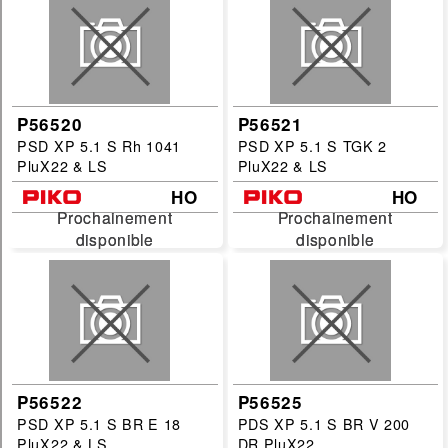
P56520
P56521
PSD XP 5.1 S Rh 1041
PSD XP 5.1 S TGK 2
PluX22 & LS
PluX22 & LS
HO
HO
Prochainement
Prochainement
Prochainement
Prochainement
disponible
disponible
disponible
disponible
P56522
P56525
PSD XP 5.1 S BR E 18
PDS XP 5.1 S BR V 200
PluX22 & LS
DR PluX22