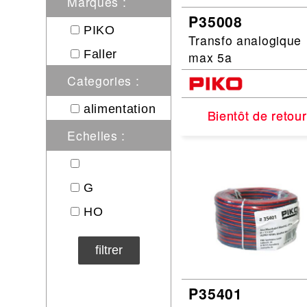
Marques :
P35008
Circuit slot
Voie
PIKO
Transfo analogique
Digital
Faller
max 5a
Decors
Categories :
Figurine
Car system
alimentation
Bientôt de retour
Bientôt de retour
Alimentation
Echelles :
Vehicule
Catalogue
G
Accesoire
HO
filtrer
P35401