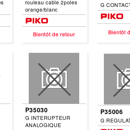
es
rouleau cable 2poles
G CONTAC
orange/blanc
Bientôt 
Bientôt 
Bientôt de retour
Bientôt de retour
P35030
P35006
G INTERUPTEUR
G REGULA
ANALOGIQUE