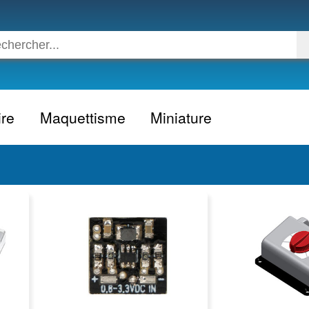
ire
Maquettisme
Miniature
Voiture
Voiture civile
Avion
Voiture competition
Moto
Formule 1
Camion
24h du Mans
Bateau
Rallye
Militaire
Camion
Espace
Moto
Figurine
Autobus