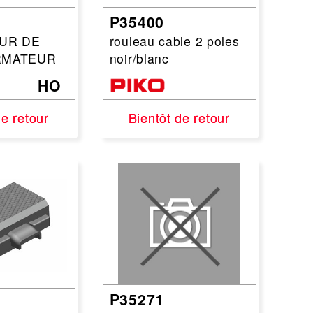
P35400
UR DE
rouleau cable 2 poles
RMATEUR
noir/blanc
HO
de retour
de retour
Bientôt de retour
Bientôt de retour
P35271