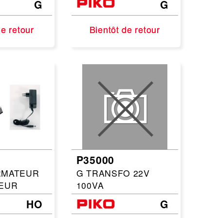
G
G
de retour
de retour
Bientôt de retour
Bientôt de retour
P35000
RMATEUR
G TRANSFO 22V
EUR
100VA
HO
G