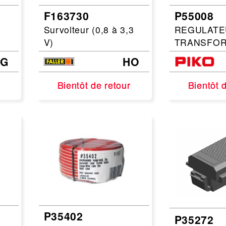
F163730
P55008
Leonard
Avion
Survolteur (0,8 à 3,3
REGULATE
Architecture
Militaire
V)
TRANSFO
Ferroviaire
Casque
G
HO
Outillage
Catalogue
Finition
Bientôt de retour
Bientôt de retour
Bientôt 
Bientôt 
Peinture
Catalogue
Modelmag
P35402
P35272