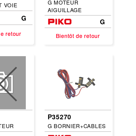
G MOTEUR
T VOIE
AIGUILLAGE
G
G
de retour
de retour
Bientôt de retour
Bientôt de retour
P35270
TEUR
G BORNIER+CABLES