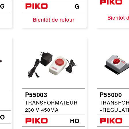
G
G
Bientôt 
Bientôt 
Bientôt de retour
Bientôt de retour
P55003
P55000
TRANSFORMATEUR
TRANSFO
230 V 450MA
+REGULAT
HO
HO