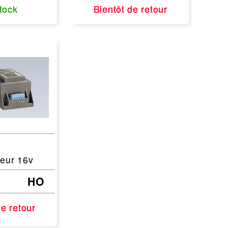
tock
tock
Bientôt de retour
Bientôt de retour
teur 16v
HO
de retour
de retour