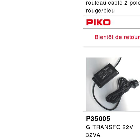
rouleau cable 2 pol
rouge/bleu
Bientôt de retour
Bientôt de retour
P35005
G TRANSFO 22V
32VA