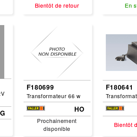
Bientôt de retour
Bientôt de retour
En s
En s
F180699
F180641
2V
Transformateur 66 w
Transforma
HO
G
Prochainement
Prochainement
Bientôt 
Bientôt 
disponible
disponible