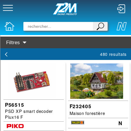
Filtres
Disponibilité :
480 resultats
En Stock
Prochainement dispo
Marques :
Preiser
PIKO
P56515
F232405
PSD XP smart decoder
Faller
Maison forestière
Plux16 F
Busch
N
Categories :