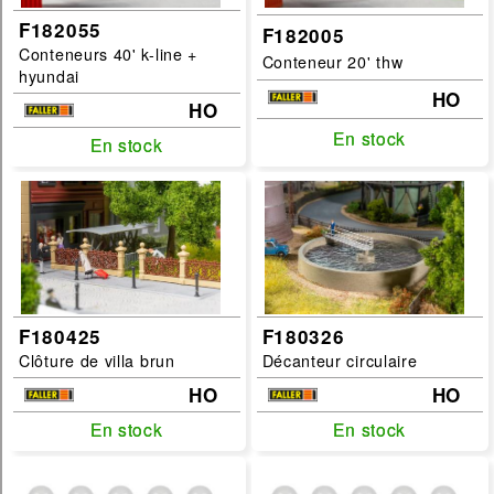
F182055
F182005
Conteneurs 40' k-line +
Conteneur 20' thw
hyundai
HO
HO
En stock
En stock
En stock
En stock
F180425
F180326
Clôture de villa brun
Décanteur circulaire
HO
HO
En stock
En stock
En stock
En stock