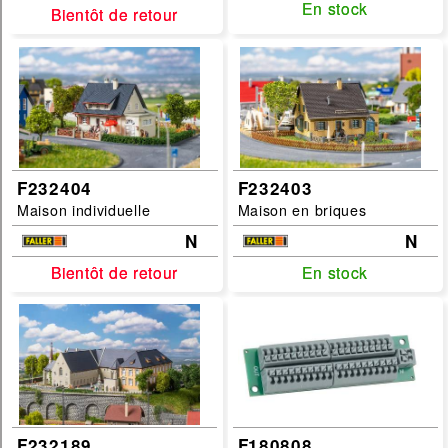
En stock
En stock
Bientôt de retour
Bientôt de retour
accessoire
Echelles :
G
HO
F232404
F232403
N
Maison individuelle
Maison en briques
TT
N
N
Bientôt de retour
Bientôt de retour
En stock
En stock
filtrer
F232189
F180808