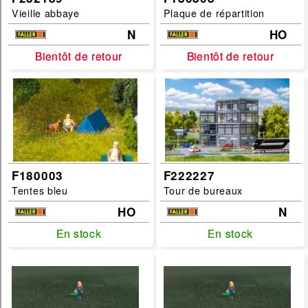
Vieille abbaye
Plaque de répartition
N
HO
Bientôt de retour
Bientôt de retour
Bientôt de retour
Bientôt de retour
F180003
F222227
Tentes bleu
Tour de bureaux
HO
N
En stock
En stock
En stock
En stock