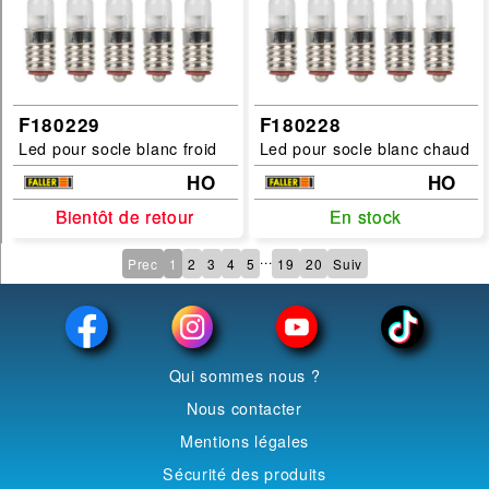
F180229
F180228
Led pour socle blanc froid
Led pour socle blanc chaud
HO
HO
Bientôt de retour
Bientôt de retour
En stock
En stock
...
Prec
1
2
3
4
5
19
20
Suiv
Qui sommes nous ?
Nous contacter
Mentions légales
Sécurité des produits