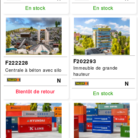
En stock
En stock
En stock
En stock
F202293
F222228
Immeuble de grande
Centrale à béton avec silo
hauteur
N
N
Bientôt de retour
Bientôt de retour
En stock
En stock