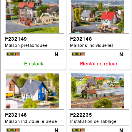
F232149
F232148
Maison préfabriquée
Maisons individuelles
N
N
En stock
En stock
Bientôt de retour
Bientôt de retour
F232146
F222235
Maison individuelle bleue
Installation de sablage
N
N