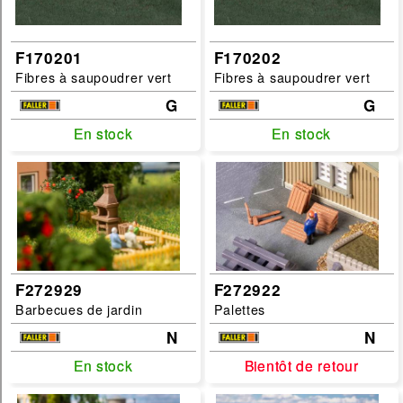
F170201
F170202
Fibres à saupoudrer vert
Fibres à saupoudrer vert
G
G
En stock
En stock
En stock
En stock
F272929
F272922
Barbecues de jardin
Palettes
N
N
En stock
En stock
Bientôt de retour
Bientôt de retour