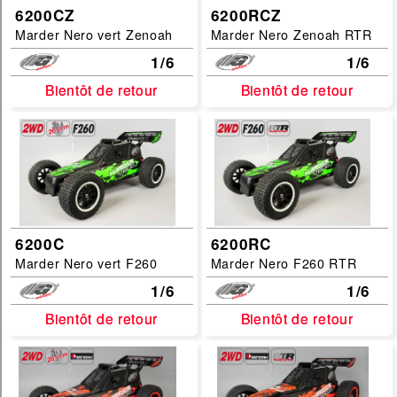
1/8
6200CZ
6200RCZ
Marder Nero vert Zenoah
Marder Nero Zenoah RTR
filtrer
1/6
1/6
Bientôt de retour
Bientôt de retour
Bientôt de retour
Bientôt de retour
6200C
6200RC
Marder Nero vert F260
Marder Nero F260 RTR
1/6
1/6
Bientôt de retour
Bientôt de retour
Bientôt de retour
Bientôt de retour