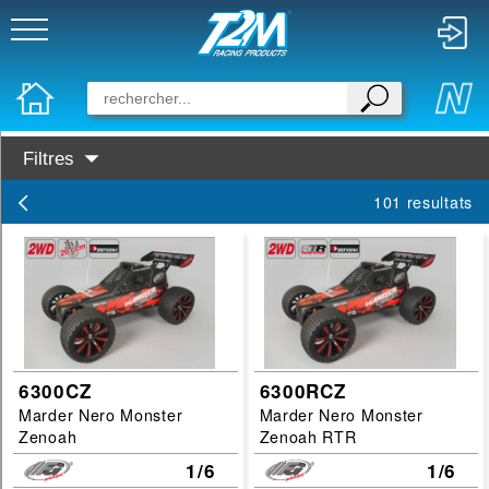
Filtres
Categories :
101 resultats
Piste-F1
Buggy TT
Truck Truggy
Grosses roues
Disponibilité :
6300CZ
6300RCZ
Marder Nero Monster
Marder Nero Monster
En Stock
Zenoah
Zenoah RTR
Prochainement dispo
1/6
1/6
Marques :