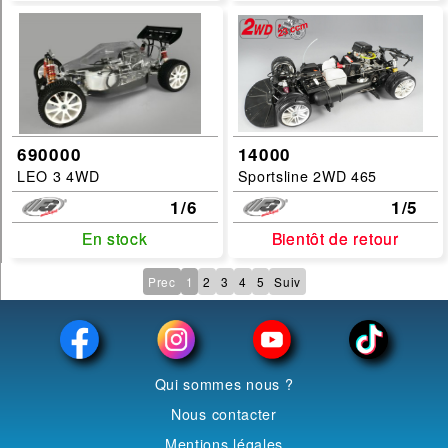
690000
14000
LEO 3 4WD
Sportsline 2WD 465
1/6
1/5
En stock
En stock
Bientôt de retour
Bientôt de retour
Prec
1
2
3
4
5
Suiv
Qui sommes nous ?
Nous contacter
Mentions légales