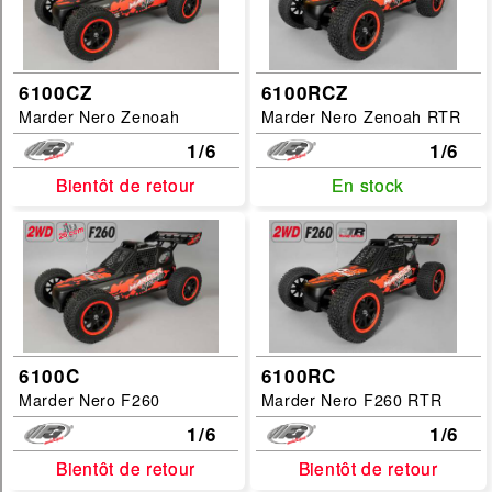
6100CZ
6100RCZ
Marder Nero Zenoah
Marder Nero Zenoah RTR
1/6
1/6
Bientôt de retour
Bientôt de retour
En stock
En stock
6100C
6100RC
Marder Nero F260
Marder Nero F260 RTR
1/6
1/6
Bientôt de retour
Bientôt de retour
Bientôt de retour
Bientôt de retour