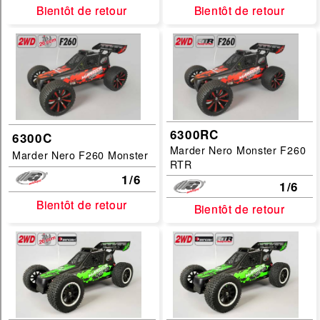
Bientôt de retour
Bientôt de retour
Bientôt de retour
Bientôt de retour
T2M
FG
Categories :
voiture
Sous Categories :
6300RC
6300C
piste-F1
Marder Nero Monster F260
Marder Nero F260 Monster
RTR
grosses-roues
1/6
1/6
truck-truggy
Bientôt de retour
Bientôt de retour
Bientôt de retour
Bientôt de retour
buggy-TT
Echelles :
1/10
1/5
1/6