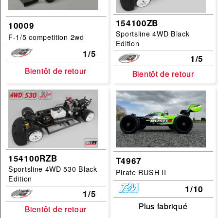
154100ZB
10009
Sportsline 4WD Black
F-1/5 competition 2wd
Edition
1/5
1/5
Bientôt de retour
Bientôt de retour
Bientôt de retour
Bientôt de retour
154100RZB
T4967
Sportsline 4WD 530 Black
Pirate RUSH II
Edition
1/10
1/5
Plus fabriqué
Plus fabriqué
Bientôt de retour
Bientôt de retour