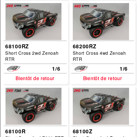
68100RZ
68200RZ
Short Cross 2wd Zenoah
Short Cross 4wd Zenoah
RTR
RTR
1/6
1/6
Bientôt de retour
Bientôt de retour
Bientôt de retour
Bientôt de retour
68100R
68100Z