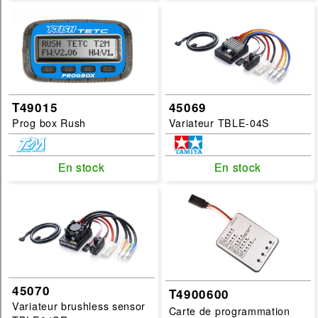
T49015
45069
Prog box Rush
Variateur TBLE-04S
En stock
En stock
En stock
En stock
45070
T4900600
Variateur brushless sensor
Carte de programmation