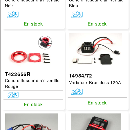
Noir
Bleu
En stock
En stock
En stock
En stock
T422656R
T4984/72
Cone diffuseur d’air ventilo
Variateur Brushless 120A
Rouge
En stock
En stock
En stock
En stock