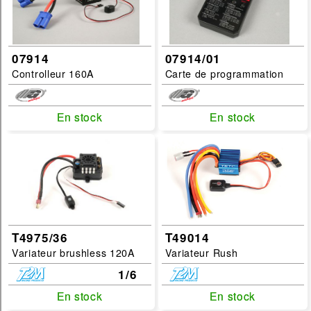
07914
07914/01
Controlleur 160A
Carte de programmation
En stock
En stock
En stock
En stock
T4975/36
T49014
Variateur brushless 120A
Variateur Rush
1/6
En stock
En stock
En stock
En stock