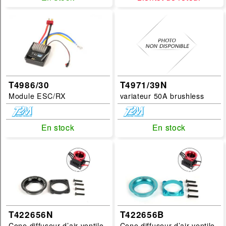
FG
Categories :
variateur
Sous Categories :
variateur
T4986/30
T4971/39N
controleur
Module ESC/RX
variateur 50A brushless
accessoire
Echelles :
En stock
En stock
En stock
En stock
1/6
filtrer
T422656N
T422656B
Cone diffuseur d’air ventilo
Cone diffuseur d’air ventilo