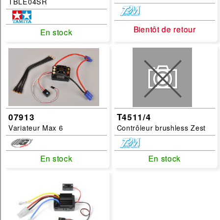
TBLE04SR
Bientôt de retour
Bientôt de retour
En stock
En stock
07913
T4511/4
Variateur Max 6
Contrôleur brushless Zest
En stock
En stock
En stock
En stock