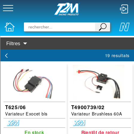
Filtres
Sous-Cats :
19 resultats
controleur
Disponibilité :
En Stock
Prochainement dispo
Marques :
T625/06
T4900739/02
Variateur Exocet bls
Variateur Brushless 60A
Tamiya
T2M
En stock
En stock
Bientôt de retour
Bientôt de retour