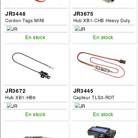
JR3448
JR3675
Cordon Tags MINI
Hub XB1-CHB Heavy Duty
En stock
En stock
En stock
En stock
JR3672
JR3445
Hub XB1-HB6
Capteur TLS3-ROT
En stock
En stock
En stock
En stock