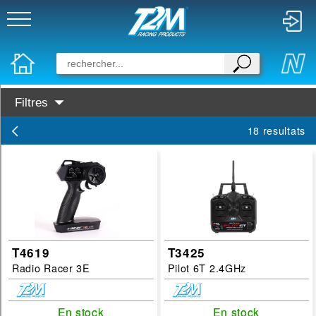
Filtres
Categories :
18 resultats
Radio
Servo
Accessoires radio
Disponibilité :
En Stock
T4619
T3425
Radio Racer 3E
Pilot 6T 2.4GHz
Prochainement dispo
Marques :
En stock
En stock
En stock
En stock