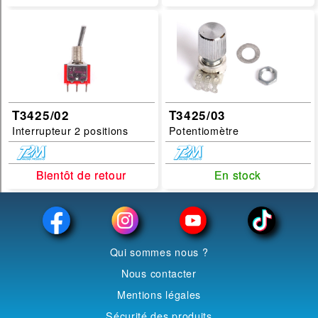
T3425/02
T3425/03
Interrupteur 2 positions
Potentiomètre
Bientôt de retour
Bientôt de retour
En stock
En stock
Qui sommes nous ?
Nous contacter
Mentions légales
Sécurité des produits