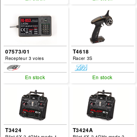
T2M
JR
FG
Categories :
radio
07573/01
T4618
Sous Categories :
Recepteur 3 voies
Racer 3S
recepteur
ensemble-radio
En stock
En stock
En stock
En stock
accessoire-radio
filtrer
T3424
T3424A
Pilot 6X 2.4GHz mode 1
Pilot 6X 2.4GHz mode 2