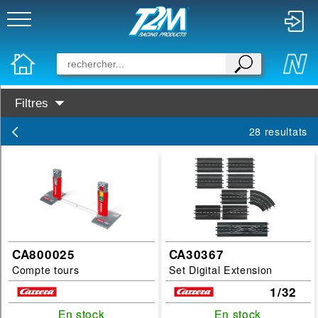
Filtres
Categories :
28 resultats
First
GO
Digital 1/43
Rails & Accessoires 1/43
Evolution
CA800025
CA30367
Digital 1/32
Compte tours
Set Digital Extension
Digital 1/24
1/32
Accessoires Digital 1/32 & 1/24
En stock
En stock
En stock
En stock