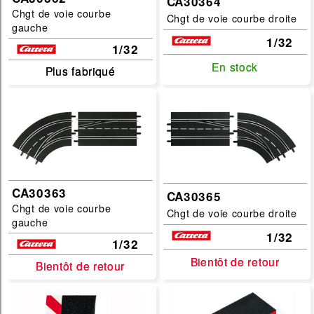
CA30364
1/32
Chgt de voie courbe
Chgt de voie courbe droite
gauche
1/32
filtrer
1/32
En stock
En stock
Plus fabriqué
Plus fabriqué
CA30363
CA30365
Chgt de voie courbe
Chgt de voie courbe droite
gauche
1/32
1/32
Bientôt de retour
Bientôt de retour
Bientôt de retour
Bientôt de retour