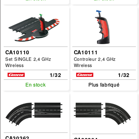
Rails & Accessoires 1/32 & 1/24
Sans fil - Décors&Figurine
Disponibilité :
En Stock
Prochainement dispo
CA10110
CA10111
Marques :
Set SINGLE 2,4 GHz
Controleur 2,4 GHz
Wireless
Wireless
Carrera
1/32
1/32
Categories :
En stock
En stock
Plus fabriqué
Plus fabriqué
circuit-slot
Sous Categories :
acdgt
Echelles :
CA30362