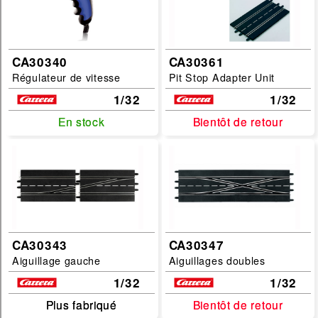
CA30340
CA30361
Régulateur de vitesse
Pit Stop Adapter Unit
1/32
1/32
En stock
En stock
Bientôt de retour
Bientôt de retour
CA30343
CA30347
Aiguillage gauche
Aiguillages doubles
1/32
1/32
Plus fabriqué
Plus fabriqué
Bientôt de retour
Bientôt de retour