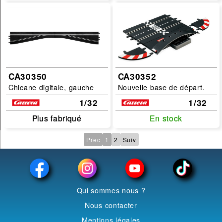
CA30350
CA30352
Chicane digitale, gauche
Nouvelle base de départ.
1/32
1/32
Plus fabriqué
Plus fabriqué
En stock
En stock
Prec
1
2
Suiv
Qui sommes nous ?
Nous contacter
Mentions légales