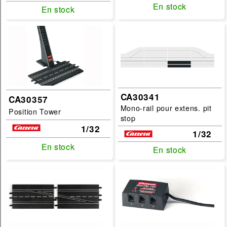
En stock
En stock
En stock
En stock
CA30341
CA30357
Mono-rail pour extens. pit
Position Tower
stop
1/32
1/32
En stock
En stock
En stock
En stock