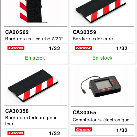
CA20562
CA30359
Bordures ext. courbe 2/30°
Bordure exterieure
1/32
1/32
En stock
En stock
En stock
En stock
CA30358
CA30355
Bordure exterieure pour
Compte-tours électronique
tour.
1/32
1/32