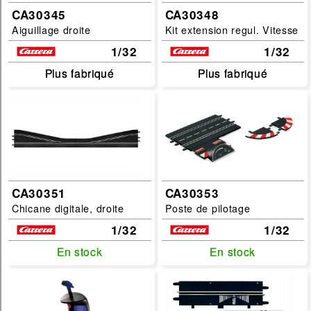
CA30345
CA30348
Aiguillage droite
Kit extension regul. Vitesse
1/32
1/32
Plus fabriqué
Plus fabriqué
Plus fabriqué
Plus fabriqué
CA30351
CA30353
Chicane digitale, droite
Poste de pilotage
1/32
1/32
En stock
En stock
En stock
En stock