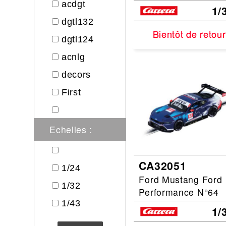
acdgt
1/
dgtl132
Bientôt de retour
Bientôt de retour
dgtl124
acnlg
decors
First
Echelles :
CA32051
1/24
Ford Mustang Ford
1/32
Performance N°64
1/43
1/