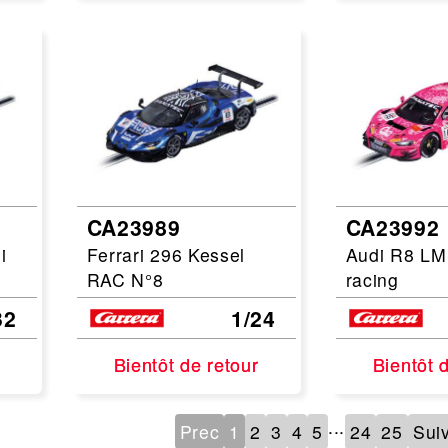
CA23989
CA23992
i
Ferrari 296 Kessel
Audi R8 L
RAC N°8
racing
32
1/24
Bientôt de retour
Bientôt de retour
Bientôt 
Bientôt 
...
Prec
1
2
3
4
5
24
25
Sui