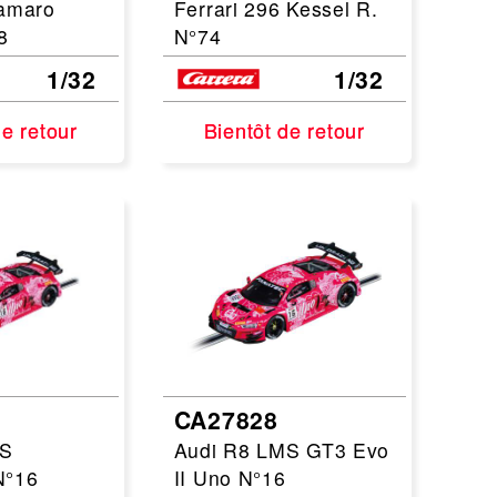
amaro
Ferrari 296 Kessel R.
8
N°74
1/32
1/32
de retour
de retour
Bientôt de retour
Bientôt de retour
CA27828
MS
Audi R8 LMS GT3 Evo
N°16
II Uno N°16