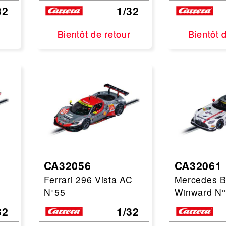
32
1/32
Bientôt de retour
Bientôt de retour
Bientôt 
Bientôt 
CA32056
CA32061
Ferrari 296 Vista AC
Mercedes 
N°55
Winward N
32
1/32