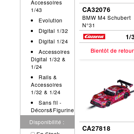
Accessoires
CA32076
Circuit slot
Voie
1/43
BMW M4 Schubert
Digital
Evolution
N°31
Decors
Digital 1/32
1/
Figurine
Digital 1/24
Car system
Bientôt de retour
Bientôt de retour
Accessoires
Alimentation
Digital 1/32 &
Vehicule
1/24
Catalogue
Rails &
Accesoire
Accessoires
1/32 & 1/24
Sans fil -
Décors&Figurine
Disponibilité :
CA27818