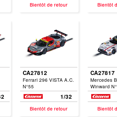
Bientôt de retour
Bientôt de retour
Bientôt 
Bientôt 
CA27812
CA27817
Ferrari 296 VISTA A.C.
Mercedes 
N°55
Winward N
32
1/32
Bientôt de retour
Bientôt de retour
Bientôt 
Bientôt 