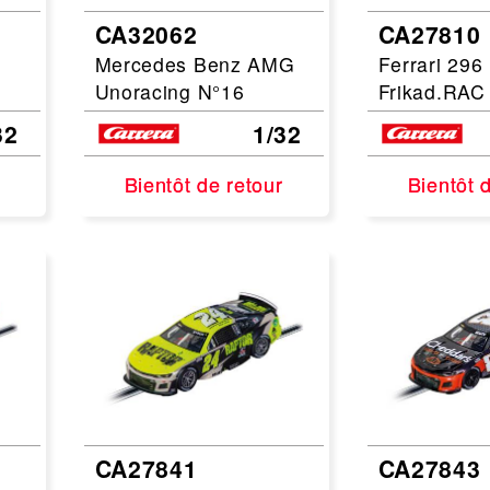
CA32062
CA27810
Leonard
Avion
Mercedes Benz AMG
Ferrari 296
Architecture
Militaire
Unoracing N°16
Frikad.RAC
Ferroviaire
Casque
32
1/32
Outillage
Catalogue
Finition
Bientôt de retour
Bientôt de retour
Bientôt 
Bientôt 
Peinture
Catalogue
Modelmag
CA27841
CA27843