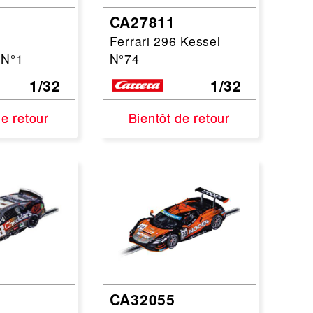
CA27811
Ferrari 296 Kessel
 N°1
N°74
1/32
1/32
de retour
de retour
Bientôt de retour
Bientôt de retour
CA32055