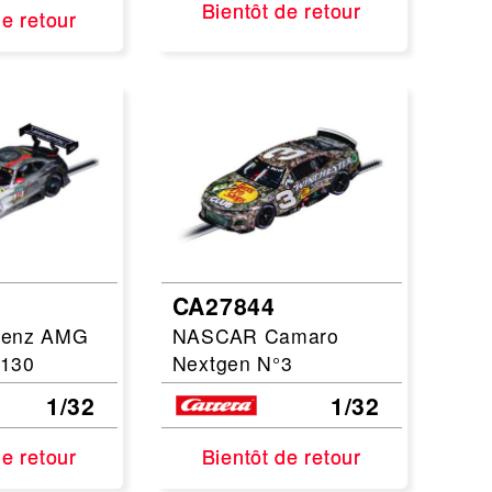
Bientôt de retour
Bientôt de retour
de retour
de retour
CA27844
Benz AMG
NASCAR Camaro
°130
Nextgen N°3
1/32
1/32
de retour
de retour
Bientôt de retour
Bientôt de retour