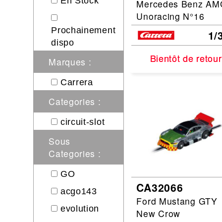
En Stock
Mercedes Benz AM
Unoracing N°16
Prochainement
1/
dispo
Bientôt de retour
Bientôt de retour
Marques :
Carrera
Categories :
circuit-slot
Sous
Categories :
GO
CA32066
acgo143
Ford Mustang GTY
evolution
New Crow