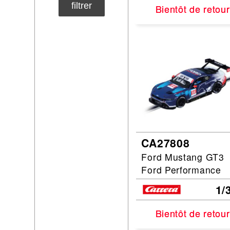
filtrer
Bientôt de retour
Bientôt de retour
CA27808
Ford Mustang GT3
Ford Performance
1/
Bientôt de retour
Bientôt de retour