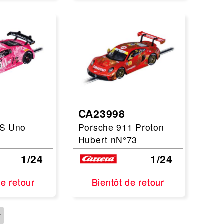
CA23998
MS Uno
Porsche 911 Proton
Hubert nN°73
1/24
1/24
de retour
de retour
Bientôt de retour
Bientôt de retour
v