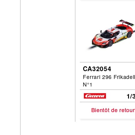
CA32054
Ferrari 296 Frikadell
N°1
1/
Bientôt de retour
Bientôt de retour