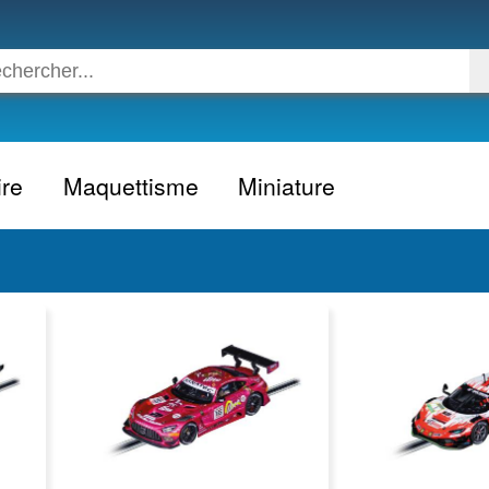
ire
Maquettisme
Miniature
Voiture
Voiture civile
Avion
Voiture competition
Moto
Formule 1
Camion
24h du Mans
Bateau
Rallye
Militaire
Camion
Espace
Moto
Figurine
Autobus