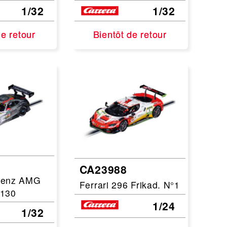
1/32
1/32
de retour
de retour
Bientôt de retour
Bientôt de retour
CA23988
Benz AMG
Ferrari 296 Frikad. N°1
°130
1/24
1/32