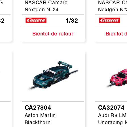
G
NASCAR Camaro
NASCAR C
Nextgen N°24
Nextgen N°
32
1/32
Bientôt de retour
Bientôt de retour
Bientôt 
Bientôt 
CA27804
CA32074
Aston Martin
Audi R8 L
Blackthorn
Unoracing 