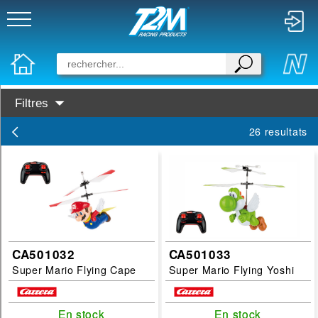
Filtres
Categories :
26 resultats
Avion
Motoplaneur
Helicoptère
Quadrocoptere
Simulateur
CA501032
CA501033
Disponibilité :
Super Mario Flying Cape
Super Mario Flying Yoshi
En Stock
En stock
En stock
En stock
En stock
Prochainement dispo