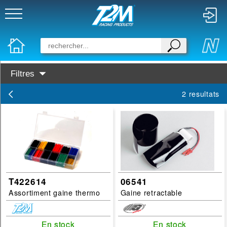
Filtres
Categories :
2 resultats
carrosserie
Huile Graisse
pneu jante
Roulement
Outillage
T422614
06541
Visserie
Assortiment gaine thermo
Gaine retractable
Colle
Peinture
En stock
En stock
En stock
En stock