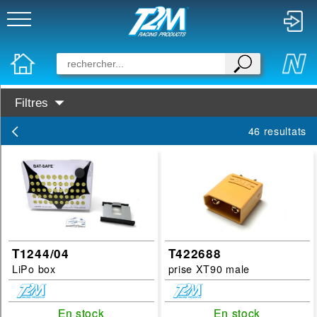
Filtres
Categories :
46 resultats
carrosserie
Huile Graisse
pneu jante
Roulement
Outillage
T1244/04
T422688
Visserie
LiPo box
prise XT90 male
Colle
Peinture
En stock
En stock
En stock
En stock