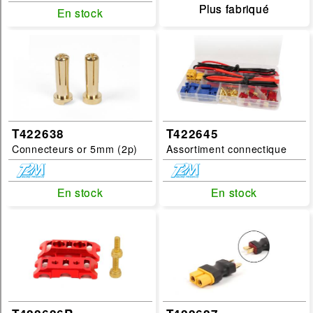
Plus fabriqué
Plus fabriqué
En stock
En stock
T422638
T422645
Connecteurs or 5mm (2p)
Assortiment connectique
En stock
En stock
En stock
En stock