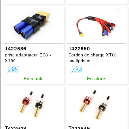
Disponibilité :
En Stock
Prochainement dispo
Marques :
Tamiya
T422686
T422650
T2M
prise adaptateur EC8 -
Cordon de charge XT60
XT90
multiprises
FG
Categories :
En stock
En stock
En stock
En stock
accessoire
Sous Categories :
cable-prise-connectique
Echelles :
T422648
T422649