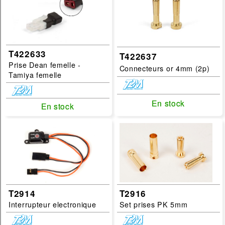
T422633
T422637
Prise Dean femelle -
Connecteurs or 4mm (2p)
Tamiya femelle
En stock
En stock
En stock
En stock
T2914
T2916
Interrupteur electronique
Set prises PK 5mm