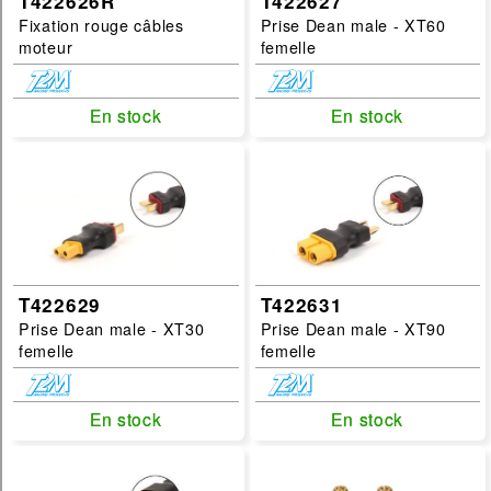
T422626R
T422627
Fixation rouge câbles
Prise Dean male - XT60
moteur
femelle
En stock
En stock
En stock
En stock
T422629
T422631
Prise Dean male - XT30
Prise Dean male - XT90
femelle
femelle
En stock
En stock
En stock
En stock