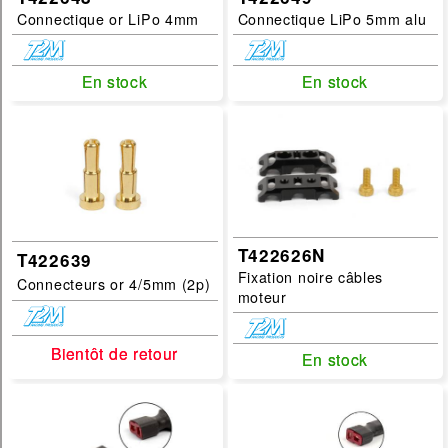
1/5
Connectique or LiPo 4mm
Connectique LiPo 5mm alu
filtrer
En stock
En stock
En stock
En stock
T422626N
T422639
Fixation noire câbles
Connecteurs or 4/5mm (2p)
moteur
Bientôt de retour
Bientôt de retour
En stock
En stock