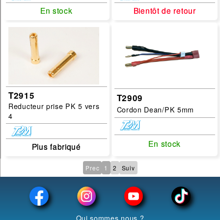
En stock
En stock
Bientôt de retour
Bientôt de retour
T2915
T2909
Reducteur prise PK 5 vers
Cordon Dean/PK 5mm
4
En stock
En stock
Plus fabriqué
Plus fabriqué
Prec
1
2
Suiv
Qui sommes nous ?