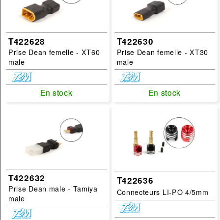
T422628
T422630
Prise Dean femelle - XT60
Prise Dean femelle - XT30
male
male
En stock
En stock
En stock
En stock
T422632
T422636
Prise Dean male - Tamiya
Connecteurs LI-PO 4/5mm
male