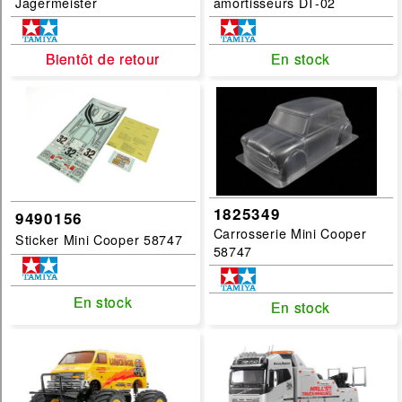
Jagermeister
amortisseurs DT-02
Bientôt de retour
Bientôt de retour
En stock
En stock
1825349
9490156
Carrosserie Mini Cooper
Sticker Mini Cooper 58747
58747
En stock
En stock
En stock
En stock