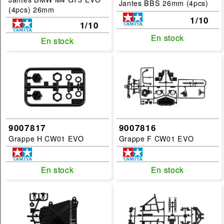
Jantes BBS 26mm (4pcs)
servo
(4pcs) 26mm
accu
1/10
1/10
carburant
En stock
En stock
En stock
En stock
chargeur
aero
camion
char
avion
simulateur
9007817
9007816
Grappe H CW01 EVO
Grappe F CW01 EVO
helico
variateur
planeur
En stock
En stock
En stock
En stock
bateau
radio
circuit-slot