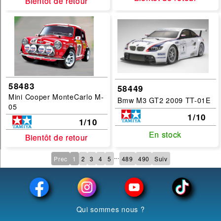
Bientôt de retour
Bientôt de retour
58483
58449
Mini Cooper MonteCarlo M-
Bmw M3 GT2 2009 TT-01E
05
1/10
1/10
En stock
En stock
Bientôt de retour
Bientôt de retour
...
Prec
1
2
3
4
5
489
490
Suiv
Qui sommes nous ?