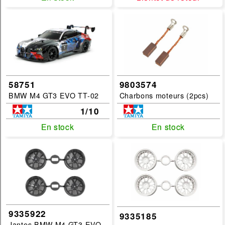
OS
MucOff
JR
Ikarus
FG
58751
9803574
Cyberbond
BMW M4 GT3 EVO TT-02
Charbons moteurs (2pcs)
Carrera
1/10
Categories :
En stock
En stock
En stock
En stock
voiture
pneu-jante
carrosserie
accessoire
huile-graisse
9335922
moteur
9335185
Jantes BMW M4 GT3 EVO