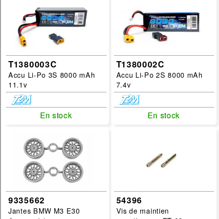
T1380003C
T1380002C
Accu Li-Po 3S 8000 mAh
Accu Li-Po 2S 8000 mAh
11.1v
7.4v
En stock
En stock
En stock
En stock
9335662
54396
Jantes BMW M3 E30
Vis de maintien