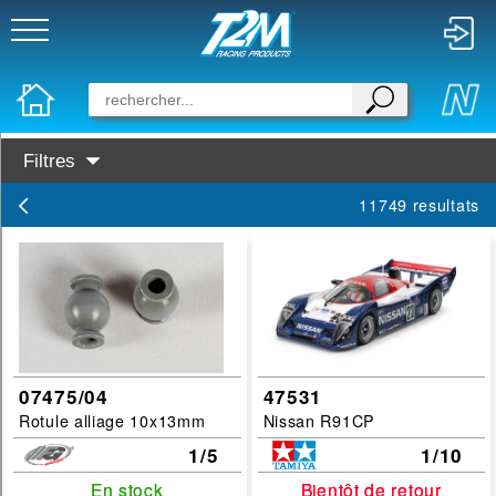
Filtres
Disponibilité :
11749 resultats
En Stock
Prochainement dispo
Marques :
Tornado
Tamiya
07475/04
47531
Rotule alliage 10x13mm
Nissan R91CP
T2M
1/5
1/10
RocketFuel
En stock
En stock
Bientôt de retour
Bientôt de retour
Rastar