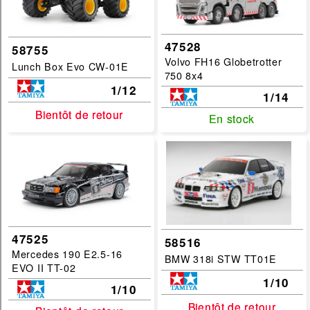
47528
58755
Volvo FH16 Globetrotter
Lunch Box Evo CW-01E
750 8x4
1/12
1/14
Bientôt de retour
Bientôt de retour
En stock
En stock
47525
58516
Mercedes 190 E2.5-16
BMW 318i STW TT01E
EVO II TT-02
1/10
1/10
Bientôt de retour
Bientôt de retour