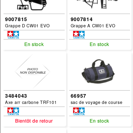
engin-de-chantier
quadrocoptere
9007815
9007814
Grappe D CW01 EVO
Grappe A CW01 EVO
filtrer
En stock
En stock
En stock
En stock
3484043
66957
Axe arr carbone TRF101
sac de voyage de course
Bientôt de retour
Bientôt de retour
En stock
En stock