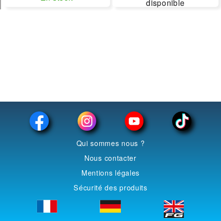
disponible
disponible
Echelles :
1/43
1/50
filtrer
Qui sommes nous ?
Nous contacter
Mentions légales
Sécurité des produits