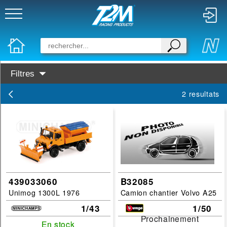
Filtres
Disponibilité :
2 resultats
En Stock
Prochainement dispo
Marques :
Minichamps
BBurago
439033060
B32085
Unimog 1300L 1976
Camion chantier Volvo A25
Categories :
1/43
1/50
Camions
Prochainement
Prochainement
En stock
En stock