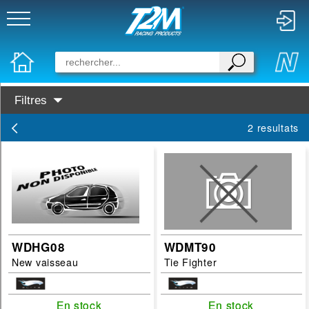
Filtres
Disponibilité :
2 resultats
En Stock
Prochainement dispo
Marques :
Elite
Categories :
WDHG08
WDMT90
New vaisseau
Tie Fighter
Avions
En stock
En stock
En stock
En stock
filtrer