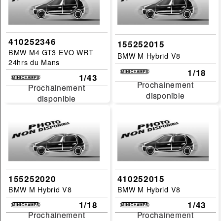
410252346
155252015
BMW M4 GT3 EVO WRT
BMW M Hybrid V8
24hrs du Mans
1/18
1/43
Prochainement
Prochainement
Prochainement
Prochainement
disponible
disponible
disponible
disponible
155252020
410252015
BMW M Hybrid V8
BMW M Hybrid V8
1/18
1/43
Prochainement
Prochainement
Prochainement
Prochainement