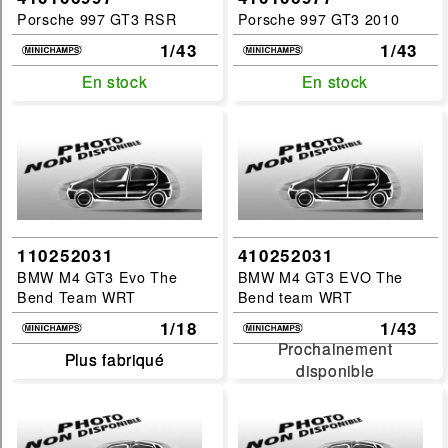
Porsche 997 GT3 RSR
Porsche 997 GT3 2010
1/43
1/43
En stock
En stock
En stock
En stock
110252031
410252031
BMW M4 GT3 Evo The
BMW M4 GT3 EVO The
Bend Team WRT
Bend team WRT
1/18
1/43
Prochainement
Prochainement
Plus fabriqué
Plus fabriqué
disponible
disponible