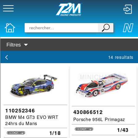
Filtres
Disponibilité :
14 resultats
En Stock
Prochainement dispo
Marques :
Minichamps
Categories :
110252346
430866512
BMW M4 GT3 EVO WRT
Porsche 956L Primagaz
24h-le-mans
24hrs du Mans
1/43
Echelles :
1/18