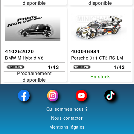
disponible
disponible
disponible
disponible
410252020
400046984
BMW M Hybrid V8
Porsche 911 GT3 RS LM
1/43
1/43
Prochainement
Prochainement
En stock
En stock
disponible
disponible
Qui sommes nous ?
Nous contacter
Mentions légales