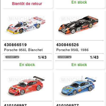
En stock
En stock
Bientôt de retour
Bientôt de retour
1/18
1/43
filtrer
430866519
430846526
Porsche 956L Blanchet
Porsche 956L 1986
1/43
1/43
En stock
En stock
En stock
En stock
410106997
410106977