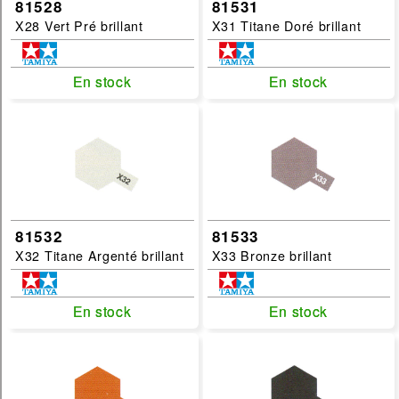
81528
81531
X28 Vert Pré brillant
X31 Titane Doré brillant
En stock
En stock
En stock
En stock
81532
81533
X32 Titane Argenté brillant
X33 Bronze brillant
En stock
En stock
En stock
En stock