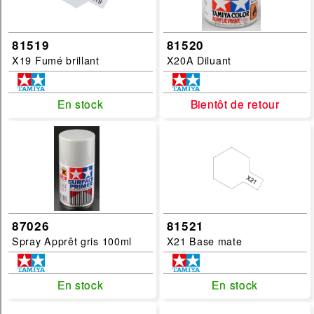
81519
81520
X19 Fumé brillant
X20A Diluant
En stock
En stock
Bientôt de retour
Bientôt de retour
87026
81521
Spray Apprêt gris 100ml
X21 Base mate
En stock
En stock
En stock
En stock