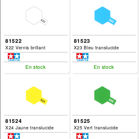
81522
81523
X22 Vernis brillant
X23 Bleu translucide
En stock
En stock
En stock
En stock
81524
81525
X24 Jaune translucide
X25 Vert translucide