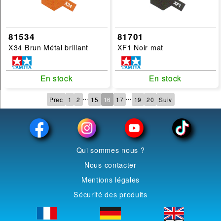
81534
81701
X34 Brun Métal brillant
XF1 Noir mat
En stock
En stock
En stock
En stock
...
...
Prec
1
2
15
16
17
19
20
Suiv
Qui sommes nous ?
Nous contacter
Mentions légales
Sécurité des produits