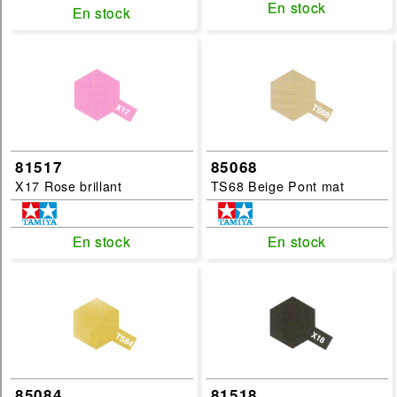
En stock
En stock
En stock
En stock
filtrer
81517
85068
X17 Rose brillant
TS68 Beige Pont mat
En stock
En stock
En stock
En stock
85084
81518