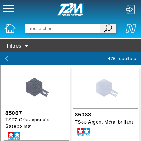
Filtres
Disponibilité :
476 resultats
En Stock
Prochainement dispo
Marques :
Tamiya
Italeri
85067
85083
TS67 Gris Japonais
Categories :
TS83 Argent Métal brillant
Sasebo mat
peinture