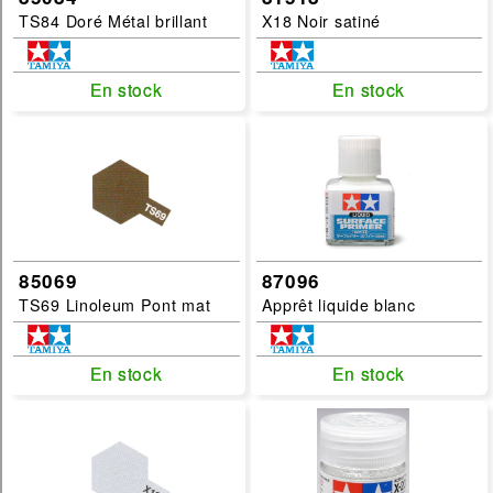
TS84 Doré Métal brillant
X18 Noir satiné
En stock
En stock
En stock
En stock
85069
87096
TS69 Linoleum Pont mat
Apprêt liquide blanc
En stock
En stock
En stock
En stock