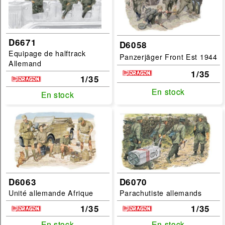
D6671
D6058
Equipage de halftrack
Panzerjäger Front Est 1944
Allemand
1/35
1/35
En stock
En stock
En stock
En stock
D6063
D6070
Unité allemande Afrique
Parachutiste allemands
1/35
1/35
En stock
En stock
En stock
En stock