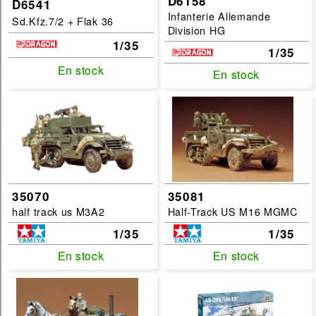
D6158
D6541
Infanterie Allemande
Sd.Kfz.7/2 + Flak 36
Division HG
1/35
1/35
En stock
En stock
En stock
En stock
35070
35081
half track us M3A2
Half-Track US M16 MGMC
1/35
1/35
En stock
En stock
En stock
En stock