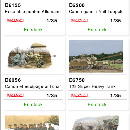
D6135
D6200
Ensemble ponton Allemand
Canon géant s/rail Leopold
1/35
1/35
En stock
En stock
En stock
En stock
D6056
D6750
Canon et equipage antichar
T28 Super Heavy Tank
1/35
1/35
En stock
En stock
En stock
En stock