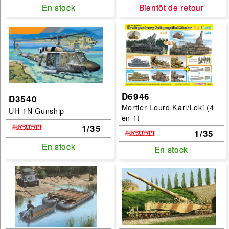
militaire
En stock
En stock
Bientôt de retour
Bientôt de retour
Echelles :
1/144
1/16
1/32
D6946
D3540
1/35
Mortier Lourd Karl/Loki (4
UH-1N Gunship
1/48
en 1)
1/35
1/56
1/35
En stock
En stock
1/6
En stock
En stock
1/72
1/9
filtrer