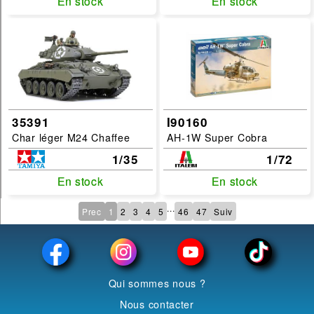
En stock
En stock
En stock
En stock
35391
I90160
Char léger M24 Chaffee
AH-1W Super Cobra
1/35
1/72
En stock
En stock
En stock
En stock
...
Prec
1
2
3
4
5
46
47
Suiv
Qui sommes nous ?
Nous contacter