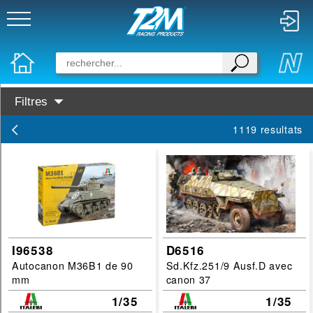
Filtres
Disponibilité :
1119 resultats
En Stock
Prochainement dispo
Marques :
Tamiya
Italeri
I96538
D6516
Autocanon M36B1 de 90
Sd.Kfz.251/9 Ausf.D avec
Dragon
mm
canon 37
Categories :
1/35
1/35