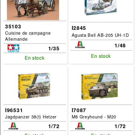
35103
I2845
Cuisine de campagne
Agusta Bell AB-205 UH-1D
Allemande
1/48
1/35
En stock
En stock
En stock
En stock
I96531
I7087
Jagdpanzer 38(t) Hetzer
M8 Greyhound - M20
1/72
1/72