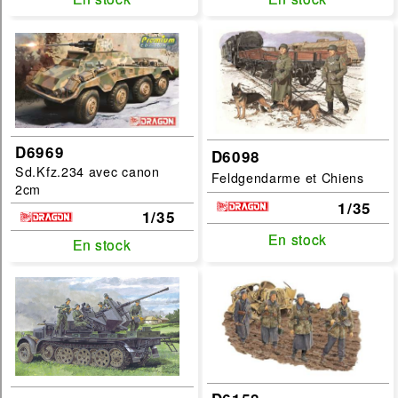
D6969
D6098
Sd.Kfz.234 avec canon
Feldgendarme et Chiens
2cm
1/35
1/35
En stock
En stock
En stock
En stock