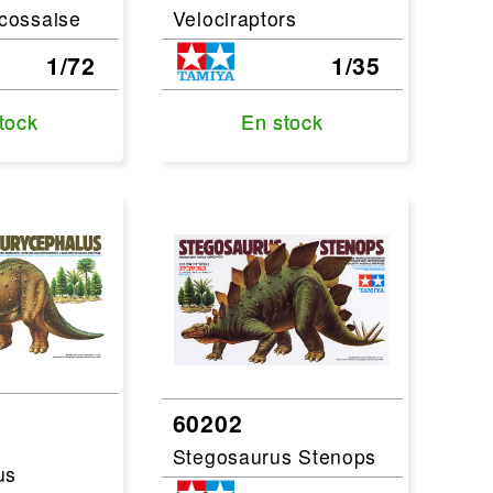
Ecossaise
Velociraptors
1/72
1/35
tock
tock
En stock
En stock
60202
Stegosaurus Stenops
us