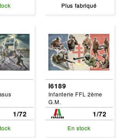
tock
tock
Plus fabriqué
Plus fabriqué
I6189
asus
Infanterie FFL 2ème
G.M.
1/72
1/72
tock
tock
En stock
En stock