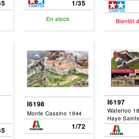
35
1/35
En stock
En stock
Bientôt 
Bientôt 
I6197
I6198
Waterloo 1
Monte Cassino 1944
Haye Saint
1/72
35