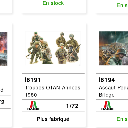
En stock
En stock
En s
En s
I6191
I6194
Troupes OTAN Années
Assaut Peg
ad
1980
Bridge
72
1/72
Plus fabriqué
Plus fabriqué
En s
En s