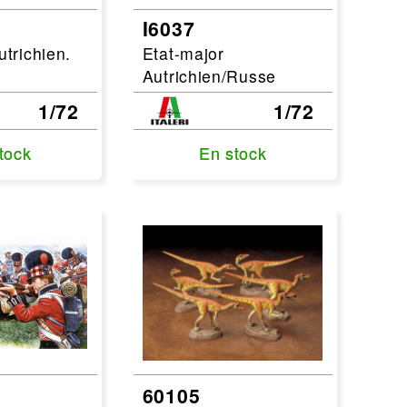
I6037
utrichien.
Etat-major
Autrichien/Russe
1/72
1/72
tock
tock
En stock
En stock
60105