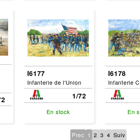
I6177
I6178
Infanterie de l'Union
Infanterie 
1/72
72
En stock
En stock
En s
En s
Prec
1
2
3
4
Suiv