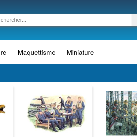
ire
Maquettisme
Miniature
Voiture
Voiture civile
Avion
Voiture competition
Moto
Formule 1
Camion
24h du Mans
Bateau
Rallye
Militaire
Camion
Espace
Moto
Figurine
Autobus