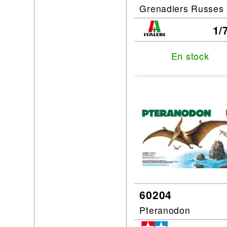
Grenadiers Russes
1/
En stock
En stock
60204
Pteranodon