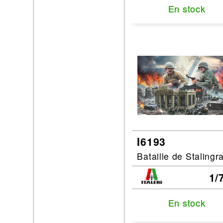
En stock
En stock
I6193
Bataille de Stalingr
1/
En stock
En stock