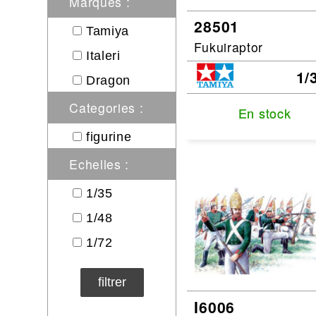
Marques :
Circuit slot
Voie
28501
Tamiya
Digital
Fukuiraptor
Italeri
Decors
1/
Dragon
Figurine
Categories :
Car system
En stock
En stock
Alimentation
figurine
Vehicule
Echelles :
Catalogue
1/35
Accesoire
1/48
1/72
filtrer
I6006