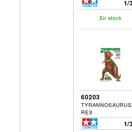
1/
En stock
En stock
60203
TYRANNOSAURUS
REX
1/