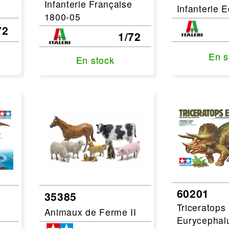
Infanterie Française
Infanterie 
1800-05
72
1/72
En s
En s
En stock
En stock
60201
35385
Triceratops
Animaux de Ferme II
Eurycephal