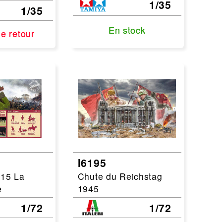
1/35
1/35
En stock
En stock
de retour
de retour
I6195
815 La
Chute du Reichstag
e
1945
1/72
1/72