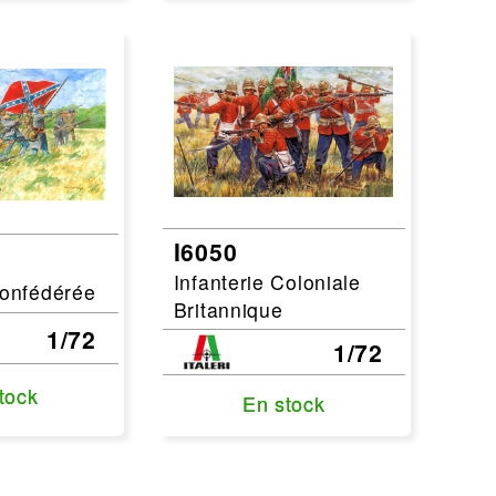
I6050
Infanterie Coloniale
Confédérée
Britannique
1/72
1/72
tock
tock
En stock
En stock