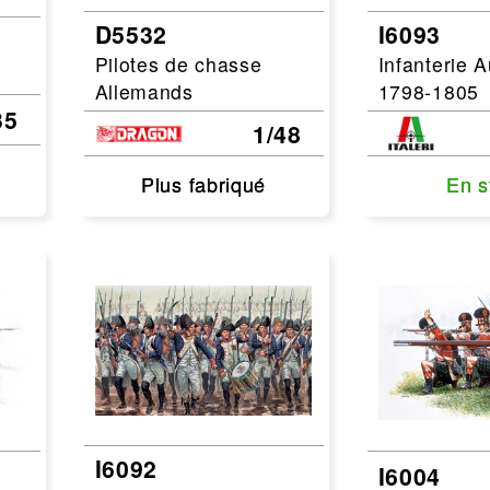
D5532
I6093
Leonard
Avion
Pilotes de chasse
Infanterie A
Architecture
Militaire
Allemands
1798-1805
Ferroviaire
Casque
35
1/48
Outillage
Catalogue
Finition
Plus fabriqué
Plus fabriqué
En s
En s
Peinture
Catalogue
Modelmag
I6092
I6004