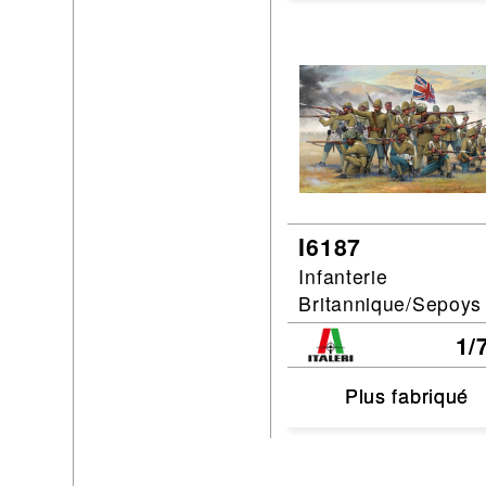
I6187
Infanterie
Britannique/Sepoys
1/
Plus fabriqué
Plus fabriqué