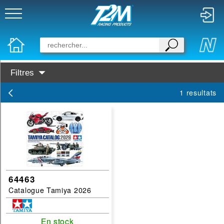
Filtres
Disponibilité :
1 resultats
En Stock
Prochainement dispo
Marques :
Tamiya
Categories :
64463
Catalogue Tamiya 2026
catalogue
En stock
En stock
filtrer