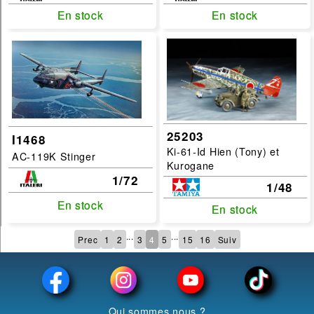
En stock
En stock
En stock
En stock
25203
I1468
Ki-61-Id Hien (Tony) et
AC-119K Stinger
Kurogane
1/72
1/48
En stock
En stock
En stock
En stock
...
...
Prec
1
2
3
4
5
15
16
Suiv
Qui sommes nous ?