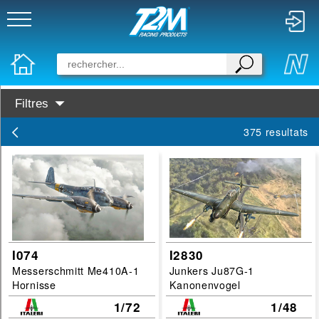
Filtres
Disponibilité :
375 resultats
En Stock
Prochainement dispo
Marques :
Tamiya
Italeri
I074
I2830
Messerschmitt Me410A-1
Junkers Ju87G-1
Dragon
Hornisse
Kanonenvogel
Categories :
1/72
1/48