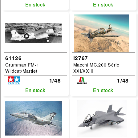
avion
En stock
En stock
En stock
En stock
Echelles :
1/12
1/32
1/48
1/700
61126
I2767
1/72
Grumman FM-1
Macchi MC.200 Série
Wildcat/Martlet
XXI/XXIII
filtrer
1/48
1/48
En stock
En stock
En stock
En stock