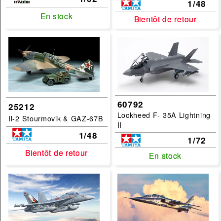
1/48
En stock
En stock
Bientôt de retour
Bientôt de retour
60792
25212
Lockheed F- 35A Lightning
Il-2 Stourmovik & GAZ-67B
II
1/48
1/72
Bientôt de retour
Bientôt de retour
En stock
En stock