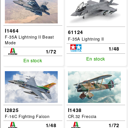
I1464
61124
F-35A Lightning II Beast
F-35A Lightning II
Mode
1/48
1/72
En stock
En stock
En stock
En stock
I2825
I1438
F-16C Fighting Falcon
CR.32 Freccia
1/48
1/72