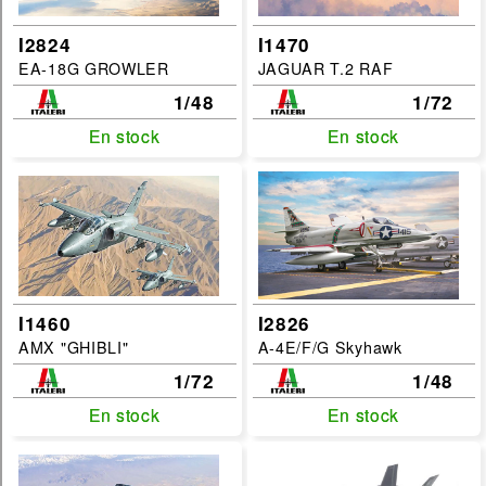
I2824
I1470
EA-18G GROWLER
JAGUAR T.2 RAF
1/48
1/72
En stock
En stock
En stock
En stock
I1460
I2826
AMX "GHIBLI"
A-4E/F/G Skyhawk
1/72
1/48
En stock
En stock
En stock
En stock