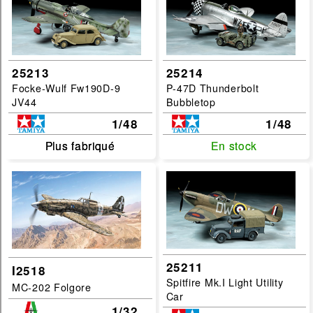
25213
25214
Focke-Wulf Fw190D-9
P-47D Thunderbolt
JV44
Bubbletop
1/48
1/48
Plus fabriqué
Plus fabriqué
En stock
En stock
25211
I2518
Spitfire Mk.I Light Utility
MC-202 Folgore
Car
1/32