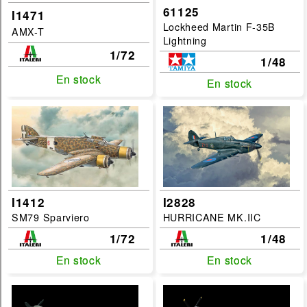
61125
I1471
Lockheed Martin F-35B
AMX-T
Lightning
1/72
1/48
En stock
En stock
En stock
En stock
I1412
I2828
SM79 Sparviero
HURRICANE MK.IIC
1/72
1/48
En stock
En stock
En stock
En stock