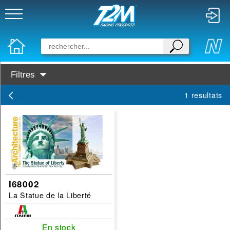
Filtres
Disponibilité :
1 resultats
En Stock
Prochainement dispo
Marques :
Italeri
Categories :
I68002
La Statue de la Liberté
architecture
En stock
En stock
filtrer