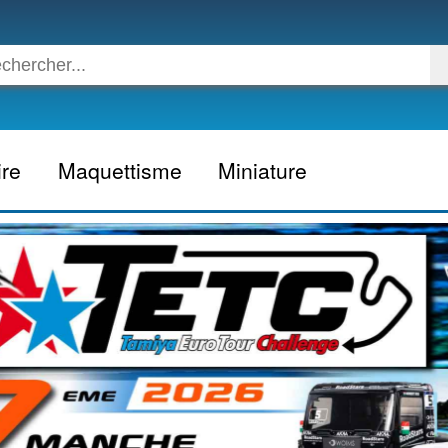
ire
Maquettisme
Miniature
Voiture
Voiture civile
Avion
Voiture competition
Moto
Formule 1
Camion
24h du Mans
Bateau
Rallye
Militaire
Camion
Espace
Moto
Figurine
Autobus