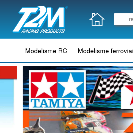
Modelisme RC
Modelisme ferrovia
Vehicule electrique
locomotive vapeur
Vehicule thermique
locomotive diesel
Aeromodelisme
locomotive electrique
Naviguant
Autorail
Accessoire electrique
Wagon
Accessoire thermique
Voiture
Electronique
Remorque
Accessoire divers
Coffret