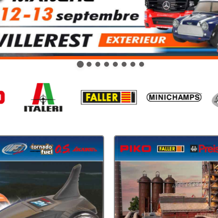
Leonard
Avion
Architecture
Militaire
Ferroviaire
Casque
Outillage
Catalogue
Finition
Peinture
Catalogue
Modelmag