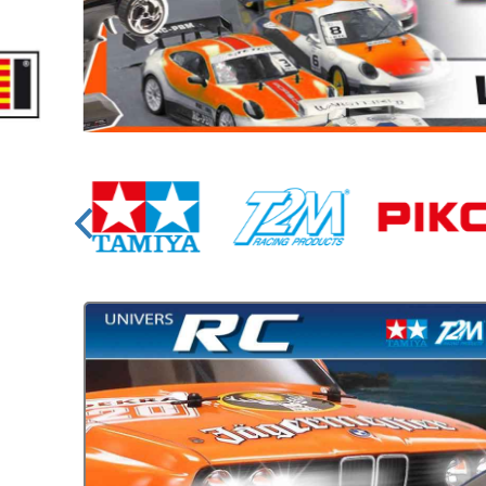
Circuit slot
Voie
Digital
Decors
Figurine
Car system
Alimentation
Vehicule
Catalogue
Accesoire